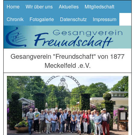
Home
Wir über uns
Aktuelles
Mitgliedschaft
Chronik
Fotogalerie
Datenschutz
Impressum
Gesangverein "Freundschaft" von 1877
Meckelfeld .e.V.